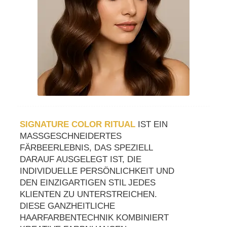
SIGNATURE COLOR RITUAL
IST EIN
MASSGESCHNEIDERTES F
ÄRBEERLEBNIS, DAS SPEZIELL D
ARAUF AUSGELEGT IST, DIE I
NDIVIDUELLE PERSÖNLICHKEIT UND D
EN EINZIGARTIGEN STIL JEDES K
LIENTEN ZU UNTERSTREICHEN. D
IESE GANZHEITLICHE H
AARFARBENTECHNIK KOMBINIERT K