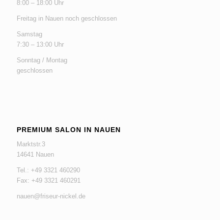
8:00 – 18:00 Uhr
Freitag in Nauen noch geschlossen
Samstag
7:30 – 13:00 Uhr
Sonntag / Montag
geschlossen
PREMIUM SALON IN NAUEN
Marktstr.3
14641 Nauen
Tel.: +49 3321 460290
Fax: +49 3321 460291
nauen@friseur-nickel.de