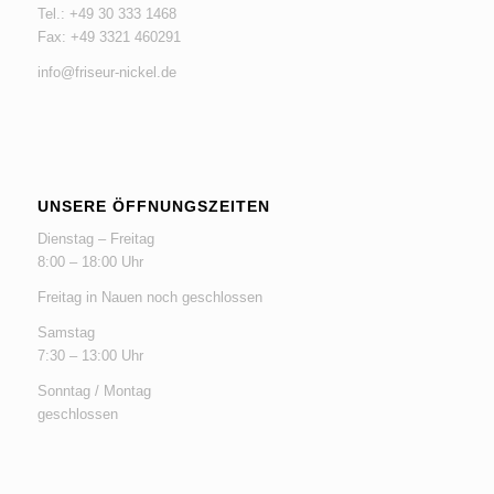
Tel.: +49 30 333 1468
Fax: +49 3321 460291
info@friseur-nickel.de
UNSERE ÖFFNUNGSZEITEN
Dienstag – Freitag
8:00 – 18:00 Uhr
Freitag in Nauen noch geschlossen
Samstag
7:30 – 13:00 Uhr
Sonntag / Montag
geschlossen