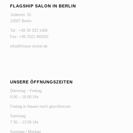
FLAGSHIP SALON IN BERLIN
Jüdenstr. 31
13597 Berlin
Tel.: +49 30 333 1468
Fax: +49 3321 460291
info@friseur-nickel.de
UNSERE ÖFFNUNGSZEITEN
Dienstag – Freitag
8:00 – 18:00 Uhr
Freitag in Nauen noch geschlossen
Samstag
7:30 – 13:00 Uhr
Sonntag / Montag